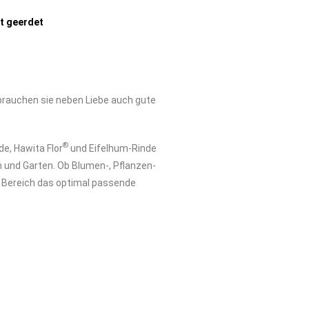
ut geerdet
brauchen sie neben Liebe auch gute
®
e, Hawita Flor
und Eifelhum-Rinde
m und Garten. Ob Blumen-, Pflanzen-
en Bereich das optimal passende