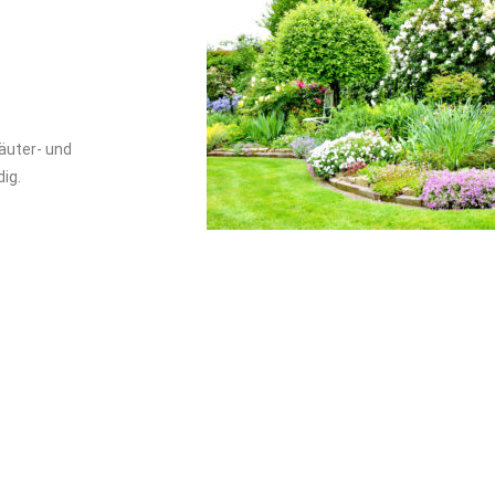
äuter- und
ig.