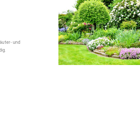
äuter- und
ig.