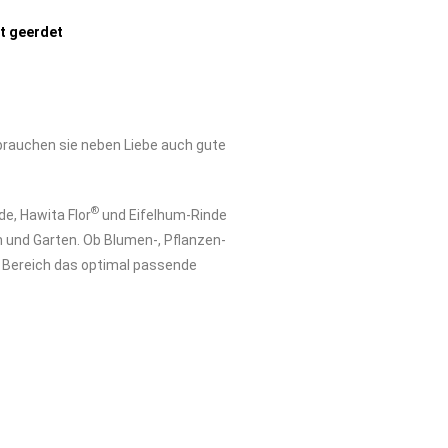
ut geerdet
brauchen sie neben Liebe auch gute
®
e, Hawita Flor
und Eifelhum-Rinde
m und Garten. Ob Blumen-, Pflanzen-
en Bereich das optimal passende